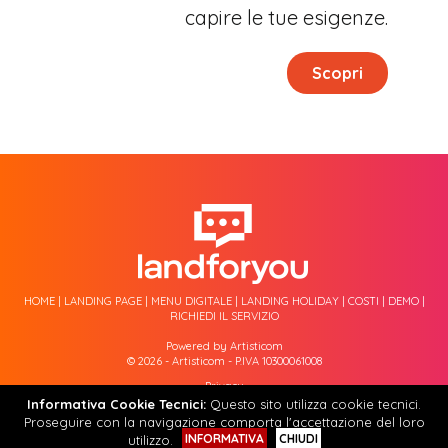
capire le tue esigenze.
Scopri
HOME
|
LANDING PAGE
|
MENU DIGITALE
|
LANDING HOLIDAY
|
COSTI
|
DEMO
|
RICHIEDI IL SERVIZIO
Powered by Artisticom
© 2026 - Artisticom - P.IVA 10300061008
Privacy
Cookie Tecnici
Informativa Cookie Tecnici:
Questo sito utilizza cookie tecnici.
Proseguire con la navigazione comporta l'accettazione del loro
INFORMATIVA
CHIUDI
utilizzo.